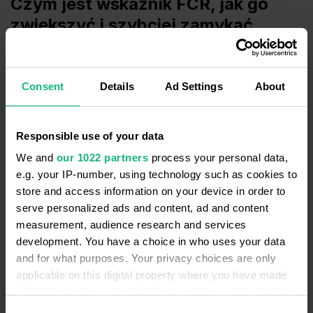
Czym jest wskaźnik FCR, jak go
zwiększyć i szybciej zamykać
transakcje?
Olga Podlipna
6 listopada 2024
Consent
Details
Ad Settings
About
Według badania CX SQM, 95% klientów kontynuuje
współpracę z firmami, które rozwiązują ich zapytania
Responsible use of your data
podczas pierwszej rozmowy telefonicznej.
We and
our 1022 partners
process your personal data,
Natychmiastowe rozwiązywanie potrzeb klientów
e.g. your IP-number, using technology such as cookies to
zwiększa ich lojalność i przyspiesza sprzedaż. Ale jak
store and access information on your device in order to
serve personalized ads and content, ad and content
to zrobić?
measurement, audience research and services
development. You have a choice in who uses your data
and for what purposes. Your privacy choices are only
applicable on this digital property where you have made
CASES
your choices. You can change or withdraw your consent
any time from the Cookie Declaration or by clicking on