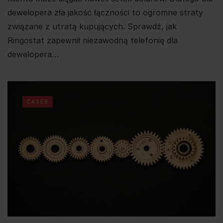
dewelopera zła jakość łączności to ogromne straty
związane z utratą kupujących. Sprawdź, jak
Ringostat zapewnił niezawodną telefonię dla
dewelopera…
CASES