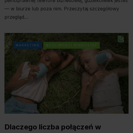
pełnoprawnej telefonii biznesowej, gdziekolwiek jesteś
— w biurze lub poza nim. Przeczytaj szczegółowy
przegląd…
MARKETING
MOŻLIWOSCI RINGOSTAT
Dlaczego liczba połączeń w