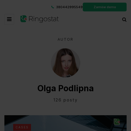
380442995549
Zamów demo
AUTOR
Olga Podlipna
126 posty
CASES