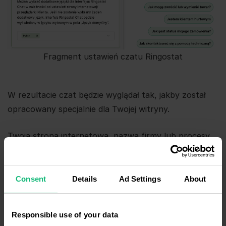
Fragment ustawień czatu Ringostat
W rezultacie czat będzie wyglądał tak, jakby został
opracowany specjalnie dla Twojej witryny.
Twoja strona internetowa, nazwa firmy lub procesy
biznesowe uległy zmianie? Z łatwością zmień sam czat
― zajmuje to do 10 minut.
Consent
Details
Ad Settings
About
Pracuj z czatami w ramach jednego
ekosystemu
Responsible use of your data