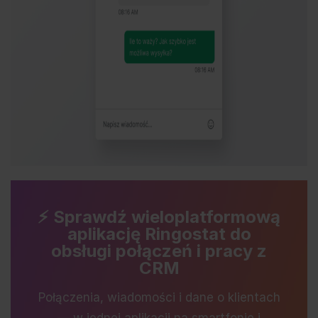
⚡️ Sprawdź wieloplatformową
aplikację Ringostat do
obsługi połączeń i pracy z
CRM
Połączenia, wiadomości i dane o klientach
— w jednej aplikacji na smartfonie i