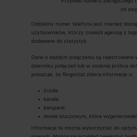
Przykład numeru zastępczego na 
od zwy
Oddzielny numer telefonu jest również dostę
użytkowników, którzy znaleźli agencję z tego
dodawane do statystyk.
Dane o każdym połączeniu są rejestrowane 
dzienniku połączeń lub w osobnej próbce do
pokazuje, że Ringostat zbiera informacje o:
źródle
kanale
kampanii;
słowie kluczowym, które wygenerowało p
Informacje te można wykorzystać do optymali
nowych. Można na przykład zwiększyć budżet