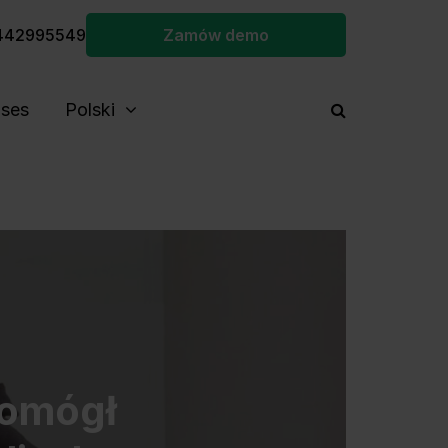
442995549
Zamów demo
ses
Polski
pomógł