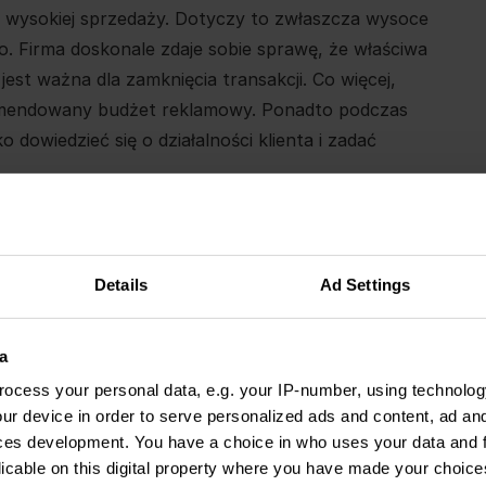
 wysokiej sprzedaży. Dotyczy to zwłaszcza wysoce
eo. Firma doskonale zdaje sobie sprawę, że właściwa
jest ważna dla zamknięcia transakcji. Co więcej,
komendowany budżet reklamowy. Ponadto podczas
dowiedzieć się o działalności klienta i zadać
ołączenia z reklam, konieczne jest śledzenie ich
ziałaby, które kampanie są naprawdę skuteczne i
Details
Ad Settings
 wniosku, że warto podłączyć
call tracking
.
a
ocess your personal data, e.g. your IP-number, using technolog
ur device in order to serve personalized ads and content, ad a
ces development. You have a choice in who uses your data and 
licable on this digital property where you have made your choic