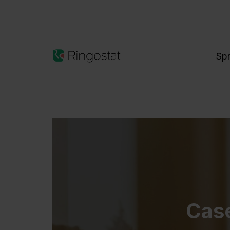
Sp
Case