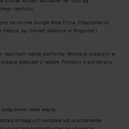
stronie Verseo. Wizualnie nie różni się
kłego telefonu
pny na stronie Google Moja Firma. Połączenia od
 miejsca, są również śledzone w Ringostat i
w raportach naszej platformy. Można je zobaczyć w
tyczącej połączeń z reklam. Poniższy zrzut ekranu
ołączenie i wiele więcej.
zacji istniejących kampanii lub uruchomienia
 skutecznej kampanii i częściej używać w