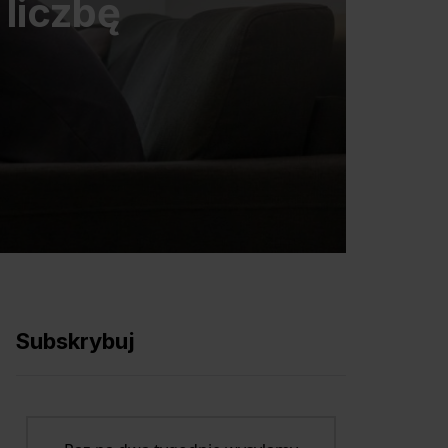
 liczbę
Subskrybuj