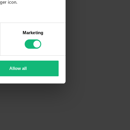
ger icon.
several meters
Marketing
ails section
.
se our traffic. We also share
ers who may combine it with
 services.
Allow all