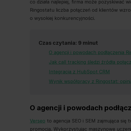
co działa najlepiej, firma może pozyskiwać w
Ringostatu liczba połączeń od klientów wzro
o wysokiej konkurencyjności.
Czas czytania: 9 minut
O agencji i powodach podłączenia R
Jak call tracking śledzi źródła połąc
Integracja z HubSpot CRM
Wynik współpracy z Ringostat: opini
O agencji i powodach podłąc
Verseo
to agencja SEO i SEM zajmująca się t
promocją. Wykorzystując maszynowe uczenie