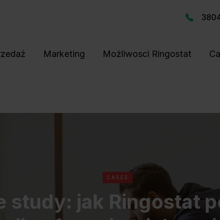
380
rzedaż
Marketing
Możliwosci Ringostat
Ca
CASES
 study: jak Ringostat 