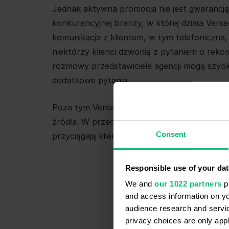
Jednak aktywna promocja nie jest gwarancją
konkurencyjnej branży, w której działa Vers
komunikacja z klientem, w tym telefoniczna, 
niektórzy klienci dzwonią z pytaniem o re
rozmowy przedstawiciele agencji mogą szybko 
dodatkowe pytania.
Poza tym Verseo wie, że jeśli pojawiają się p
źródła. W przeciwnym razie agencja nie wied
Consent
przyciągają klientów. Verseo doszło więc do
Responsible use of your dat
We and
our 1022 partners
pr
and access information on yo
audience research and servi
privacy choices are only app