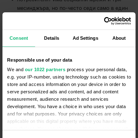
месинджъра, но по-често седи само в един
от тях;
клиентът е останал без пари в мобилния;
за потребителя на смартфон е неудобно да
Consent
Details
Ad Settings
About
копира номера от сайта, след това да го
набира и т.н.
Responsible use of your data
Нека да видим какви инструменти могат да
We and
our 1022 partners
process your personal data,
помогнат за решаването на тези проблеми.
e.g. your IP-number, using technology such as cookies to
store and access information on your device in order to
Клик номера за потребителите на
serve personalized ads and content, ad and content
мобилни устройства
measurement, audience research and services
development. You have a choice in who uses your data
На мобилните телефони днес принадлежи 53% от
and for what purposes. Your privacy choices are only
времето, което хората прекарват онлайн. В
applicable on this digital property where you have made
същото време, потребителят на смартфон често е
your choices. You can change or withdraw your consent
на път или бърза, така че иска да се обади с едно
any time from the Cookie Declaration or by clicking on