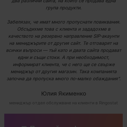
два различни сайта, на които се продава една
група продукти.
Забелязах, че имат много пропуснати повиквания.
Обсъдихме това с клиента и зададохме в
качеството на резервно направление SIP-акаунти
на мениджърите от другия сайт. Те отговарят на
всички въпроси — тъй като и двата сайта продават
едни и същи стоки. А при необходимост,
информират клиента, че с него ще се свърже
мениджър от другия магазин. Така компанията
започна да пропуска много по-малко обаждания“.
Юлия Якименко
мениджър отдел обслужване на клиенти в Ringostat