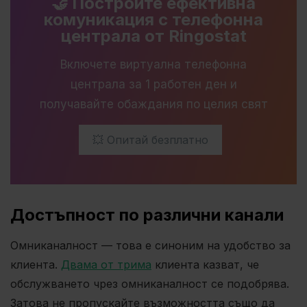
🤝 Постройте ефективна
комуникация с телефонна
централа от Ringostat
Включете виртуална телефонна
централа за 1 работен ден и
получавайте обаждания по целия свят
💥 Опитай безплатно
Достъпност по различни канали
Омниканалност — това е синоним на удобство за
клиента.
Двама от трима
клиента казват, че
обслужването чрез омниканалност се подобрява.
Затова не пропускайте възможността също да