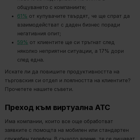
общуването с компаниите;
61%
от купувачите твърдят, че ще спрат да
взаимодействат с даден бизнес поради
негативния опит;
59%
от клиентите ще си тръгнат след
няколко неприятни ситуации, а 17% дори
след една.
Искате ли да повишите продуктивността на
търговския си отдел и лоялността на клиентите?
Прочетете нашите съвети.
Преход към виртуална АТС
Има компании, които все още обработват
заявките с помощта на мобилен или стандартен
служебен телефон. В същото време, те се лишават