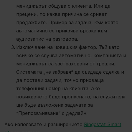
мениджърът общува с клиента. Или да
прецени, по каква причина се сриват
продажбите. Пример за задача, към която
автоматично се прикачва връзка към
аудиозапис на разговора.
Изключване на човешкия фактор. Тъй като
всичко се случва автоматично, компанията и
мениджърът са застраховани от грешки.
Системата „не забравя“ да създаде сделка и
да постави задачи, точно прихваща
телефонния номер на клиента. Ако
повикването бъде пропуснато, на служителя
ще бъде възложена задачата за
“Препозвъняване“ с дедлайн.
Ако използвате и разширението
Ringostat Smart