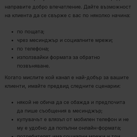
направите добро впечатление. Дайте възможност
на клиента да се свърже с вас по няколко начина:
по пощата;
чрез месинджър и социалните мрежи;
по телефона;
използвайки формата за обратно
позвъняване.
Когато мислите кой канал е най-добър за вашите
клиенти, имайте предвид следните сценарии:
някой не обича да се обажда и предпочита
да пише съобщения в месинджър;
купувачът е влязъл от мобилен телефон и не
му е удобно да попълни онлайн-формата;
потребителят има социални мрежи и три