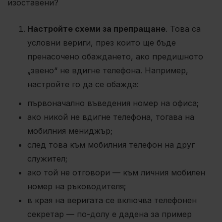
изоставени?
Настройте схеми за препращане
. Това са
условни вериги, през които ще бъде
пренасочено обаждането, ако предишното
„звено“ не вдигне телефона. Например,
настройте го да се обажда:
първоначално въведения номер на офиса;
ако никой не вдигне телефона, тогава на
мобилния мениджър;
след това към мобилния телефон на друг
служител;
ако той не отговори — към личния мобилен
номер на ръководителя;
в края на веригата се включва телефонен
секретар — по-долу е дадена за пример