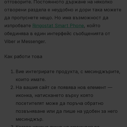
отговорите. Постоянното държане на няколко
отворени раздела е неудобно и дори така можете
да пропуснете нещо. Но има възможност да
изпробвате
Ringostat Smart Phone
, който
обединява в един интерфейс съобщенията от
Viber и Messenger.
Как работи това
Вие интегрирате продукта, с месинджърите,
които имате.
На вашия сайт се появява нов елемент —
иконка, натискането върху която
посетителят може да поръча обратно
позвъняване или да пише на удобен за него
месинджър.