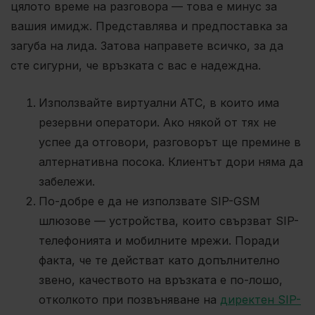
цялото време на разговора — това е минус за
вашия имидж. Представлява и предпоставка за
загуба на лида. Затова направете всичко, за да
сте сигурни, че връзката с вас е надеждна.
Използвайте виртуални АТС, в които има
резервни оператори. Ако някой от тях не
успее да отговори, разговорът ще премине в
алтернативна посока. Клиентът дори няма да
забележи.
По-добре е да не използвате SIP-GSM
шлюзове — устройства, които свързват SIP-
телефонията и мобилните мрежи. Поради
факта, че те действат като допълнително
звено, качеството на връзката е по-лошо,
отколкото при позвъняване на
директен SIP-