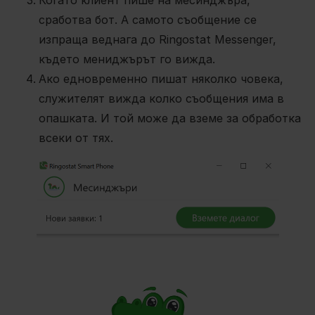
Когато клиент пише на месинджъра,
сработва бот. А самото съобщение се
изпраща веднага до Ringostat Messenger,
където мениджърът го вижда.
Ако едновременно пишат няколко човека,
служителят вижда колко съобщения има в
опашката. И той може да вземе за обработка
всеки от тях.