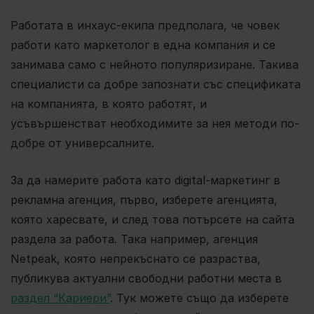
Работата в инхаус-екипа предполага, че човек
работи като маркетолог в една компания и се
занимава само с нейното популяризиране. Такива
специалисти са добре запознати със спецификата
на компанията, в която работят, и
усъвършенстват необходимите за нея методи по-
добре от универсалните.
За да намерите работа като digital-маркетинг в
рекламна агенция, първо, изберете агенцията,
която харесвате, и след това потърсете на сайта
раздела за работа. Така например, агенция
Netpeak, която непрекъснато се разраства,
публикува актуални свободни работни места в
раздел “Кариери”
. Тук можете също да изберете