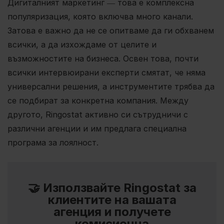
Дигиталният маркетинг ― това е комплексна
популяризация, която включва много канали.
Затова е важно да не се опитваме да ги обхванем
всички, а да изхождаме от целите и
възможностите на бизнеса. Освен това, почти
всички интервюирани експерти смятат, че няма
универсални решения, а инструментите трябва да
се подбират за конкретна компания. Между
другото, Ringostat активно си сътрудничи с
различни агенции и им предлага специална
програма за лоялност.
🤝 Използвайте Ringostat за
клиентите на вашата
агенция и получете
комисионна