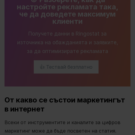
настройте рекламата така,
че да доведете максимум
клиенти
Получете данни в Ringostat за
източника на обажданията и заявките,
за да оптимизирате рекламата
👍 Тествай безплатно
От какво се състои маркетингът
в интернет
Всеки от инструментите и каналите за цифров
маркетинг може да бъде посветен на статия.