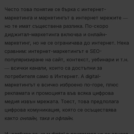
Често това понятие се бърка с интернет-
маркетинга и маркетингът в интернет мрежите ―
но те имат съществена разлика. По-скоро
диджитал-маркетинга включва и онлайн-
маркетинг, но не се ограничава до интернет. Нека
сравним: интернет-маркетингът е SEO-
популяризиране на сайт, контекст, уебинари и т.н.
― всички канали, които са достъпни за
потребителя само в Интернет. А digital-
маркетингът е всичко изброено по-горе, плюс
рекламата и промоцията във всяка цифрова
медия извън мрежата. Тоест, това предполага
цифрова комуникация, която се осъществява
както
онлайн, така и офлайн
.
И, разбира се, към digital в рекламата не се отнася