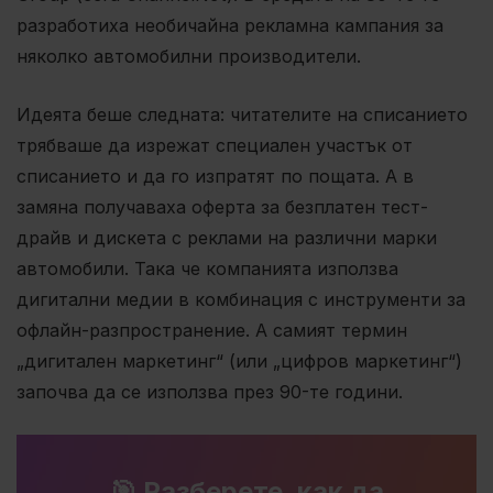
разработиха необичайна рекламна кампания за
няколко автомобилни производители.
Идеята беше следната: читателите на списанието
трябваше да изрежат специален участък от
списанието и да го изпратят по пощата. А в
замяна получаваха оферта за безплатен тест-
драйв и дискета с реклами на различни марки
автомобили. Така че компанията използва
дигитални медии в комбинация с инструменти за
офлайн-разпространение. А самият термин
„дигитален маркетинг“ (или „цифров маркетинг“)
започва да се използва през 90-те години.
🎯 Разберете, как да