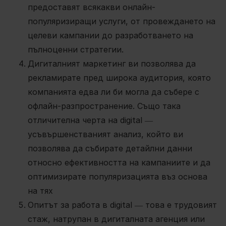
предоставят всякакви онлайн-
популяризиращи услуги, от провеждането на
целеви кампании до разработването на
пълноценни стратегии.
Дигиталният маркетинг ви позволява да
рекламирате пред широка аудитория, която
компанията едва ли би могла да събере с
офлайн-разпространение. Също така
отличителна черта на digital ―
усъвършенстваният анализ, който ви
позволява да събирате детайлни данни
относно ефективността на кампаниите и да
оптимизирате популяризацията въз основа
на тях
Опитът за работа в digital ― това е трудовият
стаж, натрупан в дигиталната агенция или