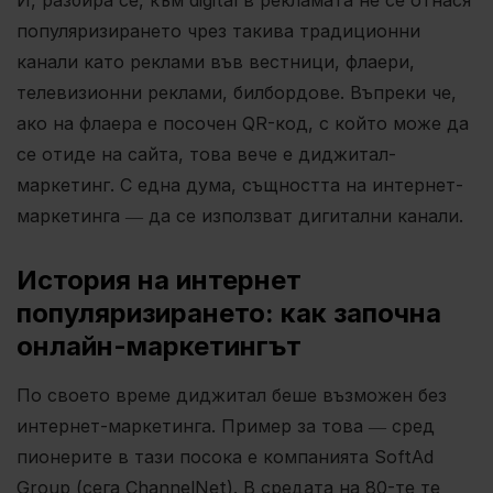
популяризирането чрез такива традиционни
канали като реклами във вестници, флаери,
телевизионни реклами, билбордове. Въпреки че,
ако на флаера е посочен QR-код, с който може да
се отиде на сайта, това вече е диджитал-
маркетинг. С една дума, същността на интернет-
маркетинга ― да се използват дигитални канали.
История на интернет
популяризирането: как започна
онлайн-маркетингът
По своето време диджитал беше възможен без
интернет-маркетинга. Пример за това ― сред
пионерите в тази посока е компанията SoftAd
Group (сега ChannelNet). В средата на 80-те те