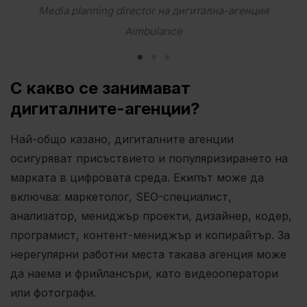
Media planning director на дигитална-агенция
Aimbulance
С какво се занимават
дигиталните-агенции?
Най-общо казано, дигиталните агенции
осигуряват присъствието и популяризирането на
марката в цифровата среда. Екипът може да
включва: маркетолог, SEO-специалист,
анализатор, мениджър проекти, дизайнер, кодер,
програмист, контент-мениджър и копирайтър. За
нерегулярни работни места такава агенция може
да наема и фрийлансъри, като видеооператори
или фотографи.