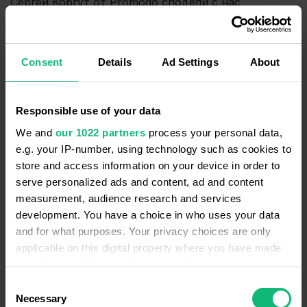
Сергей Коргут от Promodo сподели с нас
резултатите от подобно проучване (можете да го
изтеглите от тук).
Consent
Details
Ad Settings
About
Специалистите на агенцията проучиха кои канали
за дигитален-маркетинг използват 93 от големите
Responsible use of your data
онлайн-магазини от Централна и Източна Европа.
We and
our 1022 partners
process your personal data,
Оказа се, че оптимизацията за търсачки и
e.g. your IP-number, using technology such as cookies to
контекстната реклама носят най-много трафик:
store and access information on your device in order to
serve personalized ads and content, ad and content
measurement, audience research and services
development. You have a choice in who uses your data
and for what purposes. Your privacy choices are only
applicable on this digital property where you have made
your choices. You can change or withdraw your consent
any time from the Cookie Declaration or by clicking on
Consent
the Privacy trigger icon.
Necessary
Selection