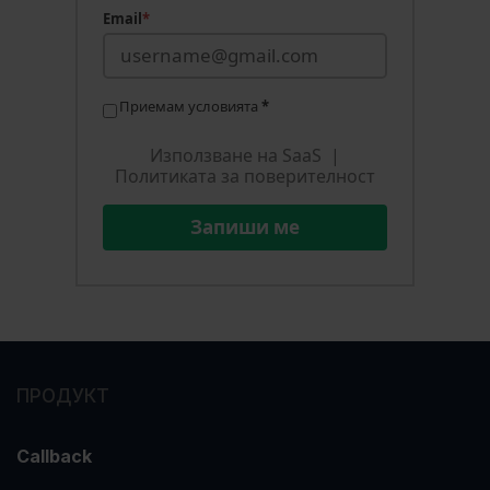
Email
*
Приемам условията
*
Използване на SaaS
|
Политиката за поверителност
Запиши ме
ПРОДУКТ
Callback