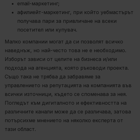
email-маркетинг;
афилиейт-маркетинг, при който уебмастърът
получава пари за привличане на всеки
посетител или купувач.
Малко компании могат да си позволят всичко
наведнъж, но най-често това не е необходимо.
Изборът зависи от целите на бизнеса и/или
подхода на агенцията, която ръководи проекта.
Също така не трябва да забравяме за
управлението на репутацията на компанията във
всички източници, където се споменава за нея.
Погледът към дигиталното и ефективността на
различните канали може да се различава, затова
потърсихме мнението на няколко експерта от
тази област.