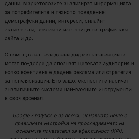
данни. Маркетолозите анализират информацията
за потребителите и тяхното поведение:
демографски данни, интереси, онлайн-
активности, рекламни източници на трафик към
сайта и др.
С помощта на тези данни диджитъл-агенциите
могат по-добре да опознаят целевата аудитория и
колко ефективна е дадена реклама или стратегия
за популяризация. Ето защо, експертите наричат ​​
аналитичните системи най-важните инструменти
в своя арсенал.
Google Analytics е за всеки. Основното нещо е
правилната настройка на проследяването на
основните показатели за ефективност (KPI),
използването на събраните данни и вземането на