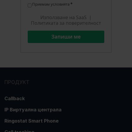
Приемам условията
*
Използване на SaaS
|
Политиката за поверителност
Запиши ме
ПРОДУКТ
Callback
IP Виртуална централа
Ringostat Smart Phone