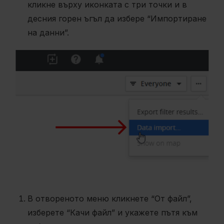
кликне върху иконката с три точки и в
десния горен ъгъл да избере “Импортиране
на данни”.
В отвореното меню кликнете “От файл”,
изберете “Качи файл” и укажете пътя към