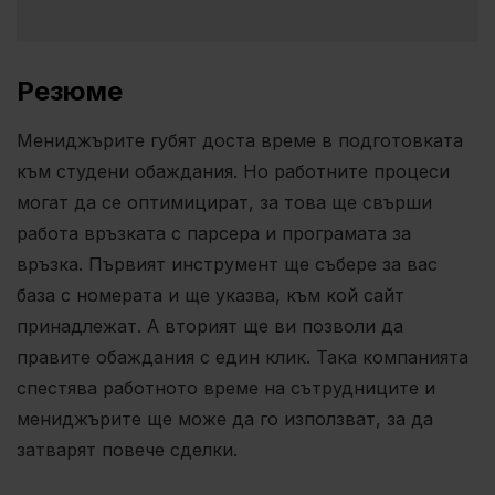
Резюме
Мениджърите губят доста време в подготовката
към студени обаждания. Но работните процеси
могат да се оптимицират, за това ще свърши
работа връзката с парсера и програмата за
връзка. Първият инструмент ще събере за вас
база с номерата и ще указва, към кой сайт
принадлежат. А вторият ще ви позволи да
правите обаждания с един клик. Така компанията
спестява работното време на сътрудниците и
мениджърите ще може да го използват, за да
затварят повече сделки.