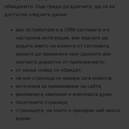
обаждането. Още преди да вдигнете, ще са ви
достъпни следните данни:
ако потребителя е в CRM системата и е
настроена интеграция, вие веднага ще
видите името на клиента от системата,
можете да преминете към сделката или
контакта директно от приложението;
от какъв номер се обаждат;
на коя страница се намира сега клиента;
източника за преминаване на сайта;
рекламната кампания и ключовата дума;
посетените страници;
страниците, на които е прекарал най-много
време.