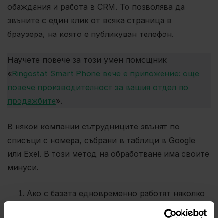
обаждания и работа в CRM. То позволява да
звъните с един клик от всяка страница в
браузера, на която е публикуван телефон.
Научете повече за този умен помощник ―
«
Ringostat Smart Phone вече е приложение: още
повече производителност за вашия отдел по
продажбите
».
В някои компании сътрудниците звънят по
списъци с номера, събрани в таблици в Google
или Exel. В този метод на обработване има своите
минуси.
Ако с базата едновременно работят няколко
мениджъра, то лесно може да се объркат,