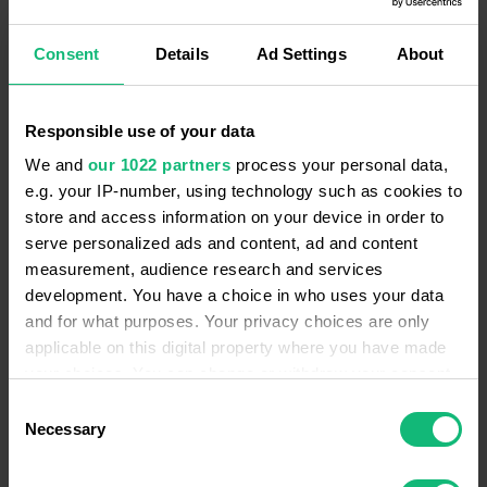
кой на кого трябва да се обажда. И кой вече
е говорил с конкретен клиент.
Consent
Details
Ad Settings
About
Записвайки резултата от обаждането ръчно,
мениджърът може лесно да обърка.
Ръководителя му е сложно да контролира
Responsible use of your data
работата на мениджъра. За да чуе обаждане
We and
our 1022 partners
process your personal data,
на конкретна сделка или контакт, той трябва
e.g. your IP-number, using technology such as cookies to
store and access information on your device in order to
да премине към друг продукт и да го търси
serve personalized ads and content, ad and content
там.
measurement, audience research and services
Затова е най-добре да заредите базата с контакти
development. You have a choice in who uses your data
директно в CRM системата и да звъните с един
and for what purposes. Your privacy choices are only
applicable on this digital property where you have made
клик директно от нея.
your choices. You can change or withdraw your consent
any time from the Cookie Declaration or by clicking on
Consent
Това е удобно и по други причини. За
the Privacy trigger icon.
Necessary
Selection
обработването на контактите може да назначите
отделен мениджър, да следите за натовареността
If you allow, we would also like to: