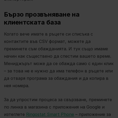
Бързо прозвъняване на
клиентската база
Когато вече имате в ръцете си списъка с
контактите във CSV формат, можете да
преминете съм обажданията. И тук също имаме
начин как съществено да спестим вашето време.
Мениджърът може да се обажда само с един клик
– за това не е нужно да има телефон в ръцете или
да отваря програма за обаждания и да копира в
нея номера.
За да упростим процеса за свързване, преминете
по линка в магазина с приложения на Google и
изтеглете
Ringostat Smart Phone
– приложение за