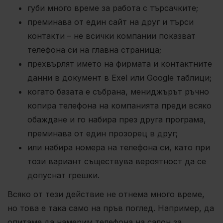
губи много време за работа с търсачките;
преминава от един сайт на друг и търси
контакти – не всички компании показват
телефона си на главна страница;
прехвърлят името на фирмата и контактните
данни в документ в Exel или Google таблици;
когато базата е събрана, мениджърът ръчно
копира телефона на компанията преди всяко
обаждане и го набира през друга програма,
преминава от един прозорец в друг;
или набира номера на телефона си, като при
този вариант съществува вероятност да се
допуснат грешки.
Всяко от тези действие не отнема много време,
но това е така само на пръв поглед. Например, да
опитаме да намерим телефона на салон за