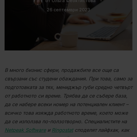
от
Ольга Феоктистова
26 септември 2023
В много бизнис сфери, продажбите все още са
свързани със студени обаждания. При това, само за
подготовката за тях, мениджър губи средно четвърт
от работното си време. Трябва да се събере база,
да се набере всеки номер на потенциален клиент –
всичко това изяжда работното време, което може
да се използва по-ползотворно. Специалистите на
Netpeak Software
и
Ringostat
споделят лайфхак, как