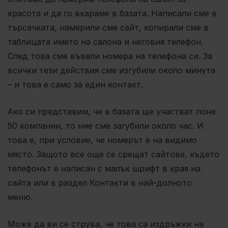
красота и да го вкараме в базата. Написали сме в
търсачката, намерили сме сайт, копирали сме в
таблицата името на салона и неговия телефон.
След това сме въвели номера на телефона си. За
всички тези действия сме изгубили около минута
– и това е само за един контакт.
Ако си представим, че в базата ще участват поне
50 компании, то ние сме загубили около час. И
това е, при условие, че номерът е на видимо
място. Защото все още се срещат сайтове, където
телефонът е написан с малък шрифт в края на
сайта или в раздел Контакти в най-долното
меню.
Може да ви се струва, че това са издръжки на