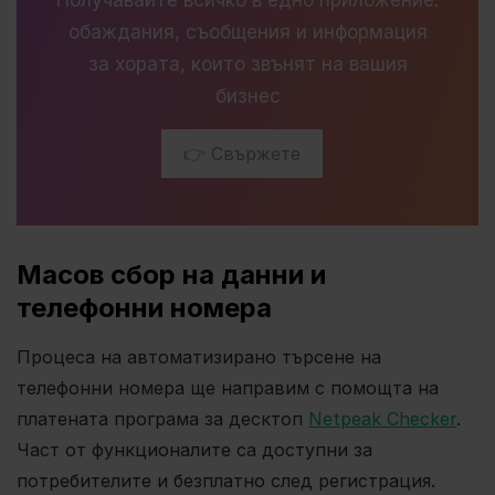
Получавайте всичко в едно приложение:
обаждания, съобщения и информация
за хората, които звънят на вашия
бизнес
👉 Свържете
Масов сбор на данни и
телефонни номера
Процеса на автоматизирано търсене на
телефонни номера ще направим с помощта на
платената програма за десктоп
Netpeak Checker
.
Част от функционалите са доступни за
потребителите и безплатно след регистрация.