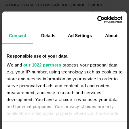
називається статичний колтрекінг. І якщо
зателефонувати за цим номером, то Ringostat
чітко «зрозуміє», що клієнт звернувся саме з
видачі Google, навіть не заходячи на сайт.
Consent
Details
Ad Settings
About
Responsible use of your data
We and
our 1022 partners
process your personal data,
e.g. your IP-number, using technology such as cookies to
store and access information on your device in order to
serve personalized ads and content, ad and content
measurement, audience research and services
development. You have a choice in who uses your data
and for what purposes. Your privacy choices are only
applicable on this digital property where you have made
Підмінний номер в рекламному оголошенні
your choices. You can change or withdraw your consent
any time from the Cookie Declaration or by clicking on