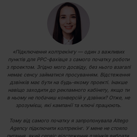
«Підключення колтрекінгу — один з важливих
пунктів для PPC-фахівця з самого початку роботи
з проектом. Згідно мого досвіду, без нього взагалі
немає сенсу займатися просуванням. Відстеження
дзвінків має бути на будь-якому проекті. Інакше
навіщо заходити до рекламного кабінету, якщо ти
в ньому не побачиш конверсій у дзвінки? Отже, не
зрозумієш, які кампанії та ключі працюють.
Тому від самого початку я запропонувала Altego
Agency підключити колтрекінг. У мене не стояло
питання, який сервіс відстеження дзвінків вибрати.