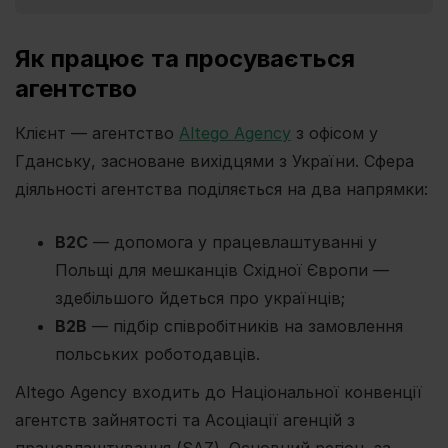
Як працює та просувається
агентство
Клієнт — агентство
Altego Agency
з офісом у
Гданську, засноване вихідцями з України. Сфера
діяльності агентства поділяється на два напрямки:
B2C
— допомога у працевлаштуванні у
Польщі для мешканців Східної Європи —
здебільшого йдеться про українців;
B2B
— підбір співробітників на замовлення
польських роботодавців.
Altego Agency входить до Національної конвенції
агентств зайнятості та Асоціації агенцій з
працевлаштування (SAZ). Основний регіон, за