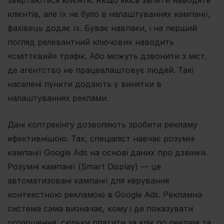
звертаються клієнти. Якщо якісь запити наводять
клієнтів, але їх не було в налаштуваннях кампанії,
фахівець додає їх. Буває навпаки, і на перший
погляд релевантний ключовик наводить
«сміттєвий» трафік. Або можуть дзвонити з міст,
де агентство не працевлаштовує людей. Такі
населені пункти додають у винятки в
налаштуваннях реклами.
Дані колтрекінгу дозволяють зробити рекламу
ефективнішою. Так, спеціаліст навчає розумні
кампанії Google Ads на основі даних про дзвінки.
Розумні кампанії (Smart Display) — це
автоматизовані кампанії для керування
контекстною рекламою в Google Ads. Рекламна
система сама визначає, кому і де показувати
оголошення, скільки платити за клік по рекламі та