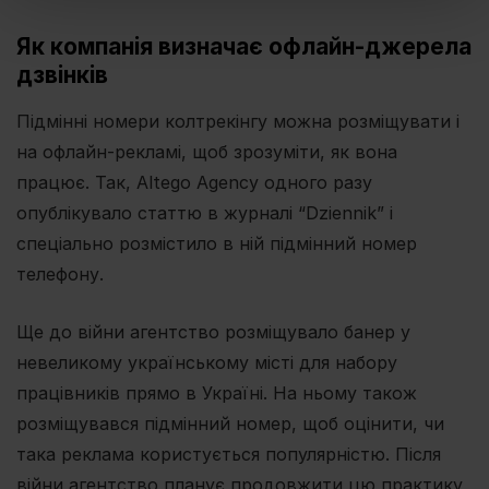
Як компанія визначає офлайн-джерела
дзвінків
Підмінні номери колтрекінгу можна розміщувати і
на офлайн-рекламі, щоб зрозуміти, як вона
працює. Так, Altego Agency одного разу
опублікувало статтю в журналі “Dziennik” і
спеціально розмістило в ній підмінний номер
телефону.
Ще до війни агентство розміщувало банер у
невеликому українському місті для набору
працівників прямо в Україні. На ньому також
розміщувався підмінний номер, щоб оцінити, чи
така реклама користується популярністю. Після
війни агентство планує продовжити цю практику,