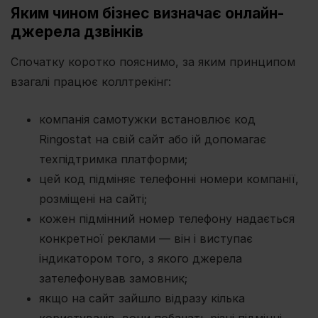
Яким чином бізнес визначає онлайн-
джерела дзвінків
Спочатку коротко пояснимо, за яким принципом
взагалі працює коллтрекінг:
компанія самотужки встановлює код
Ringostat на свій сайт або ій допомагає
техпідтримка платформи;
цей код підміняє телефонні номери компанії,
розміщені на сайті;
кожен підмінний номер телефону надається
конкретної реклами — він і виступає
індикатором того, з якого джерела
зателефонував замовник;
якщо на сайт зайшло відразу кілька
користувачів, вони побачать різні підмінні