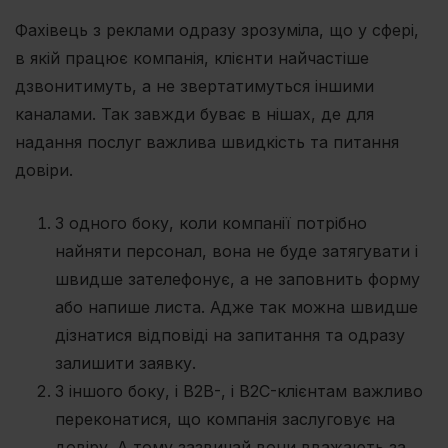
Фахівець з реклами одразу зрозуміла, що у сфері,
в якій працює компанія, клієнти найчастіше
дзвонитимуть, а не звертатимуться іншими
каналами. Так завжди буває в нішах, де для
надання послуг важлива швидкість та питання
довіри.
З одного боку, коли компанії потрібно
найняти персонал, вона не буде затягувати і
швидше зателефонує, а не заповнить форму
або напише листа. Адже так можна швидше
дізнатися відповіді на запитання та одразу
залишити заявку.
З іншого боку, і B2B-, і B2C-клієнтам важливо
переконатися, що компанія заслуговує на
довіру. А тому зазвичай вони вважають за