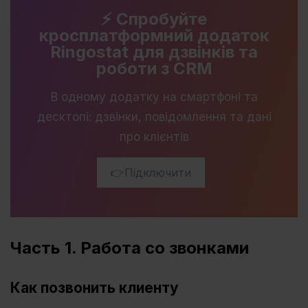
⚡️ Спробуйте
кросплатформний додаток
Ringostat для дзвінків та
роботи з CRM
В одному додатку на смартфоні та
десктопі: дзвінки, повідомлення та дані
про клієнтів
👉Підключити
Часть 1. Работа со звонками
Как позвонить клиенту