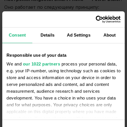
Оно работает по следующему принципу:
администратор проектов загружает в
Ringostat кампанию с перечнем номеров,
Consent
Details
Ad Settings
About
которые должны обзвонить менеджеры;
предоставляет доступ сотрудникам, которые
будут совершать звонки;
Responsible use of your data
после этого в приложениях назначенных
We and
our 1022 partners
process your personal data,
менеджеров появляется Power Dialer;
e.g. your IP-number, using technology such as cookies to
чтобы начать прозвон, менеджеру нужно
store and access information on your device in order to
serve personalized ads and content, ad and content
нажать кнопку «Play» в Power Dialer;
measurement, audience research and services
после этого функционал поочередно
development. You have a choice in who uses your data
соединяет его со всеми контактами из
and for what purposes. Your privacy choices are only
списка;
applicable on this digital property where you have made
при наборе номера показывается имя
your choices. You can change or withdraw your consent
клиента, если оно есть в списке номеров;
any time from the Cookie Declaration or by clicking on