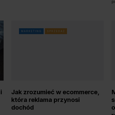
p
MARKETING
SPRZEDAŻ
i
Jak zrozumieć w ecommerce,
M
która reklama przynosi
s
dochód
o