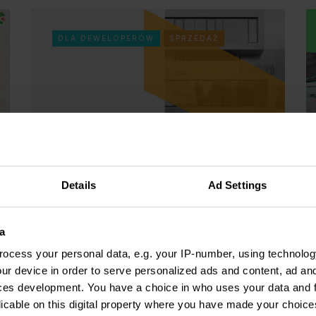
DLA DEWELOPERÓW
SPRZEDAŻ
Details
Ad Settings
Webinar: jak nie przepalać
W
budżetów marketingowych i
m
a
zwiększyć liczbę połączeń w
s
ocess your personal data, e.g. your IP-number, using technolog
10 razy?
ur device in order to serve personalized ads and content, ad a
ces development. You have a choice in who uses your data and 
Irena Harmasz
5 kwietnia 2023
licable on this digital property where you have made your choic
M