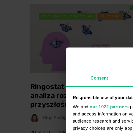
MOŻLIWOSCI RINGOSTAT
SPRZEDAŻ
Consent
Ringostat AI: błyskawiczna
analiza rozmów z klientami to
Responsible use of your dat
przyszłość sprzedaży
We and
our 1022 partners
pr
and access information on yo
Olga Podlipna
6 kwietnia 2023
audience research and servi
privacy choices are only app
30 minut ― tyle czasu zajmuje szczegółowa