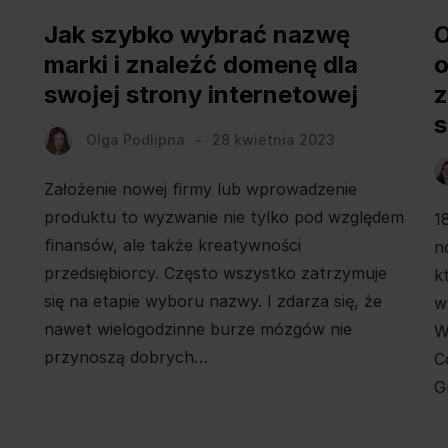
Jak szybko wybrać nazwę
O
marki i znaleźć domenę dla
o
swojej strony internetowej
z
s
Olga Podlipna
28 kwietnia 2023
Założenie nowej firmy lub wprowadzenie
produktu to wyzwanie nie tylko pod względem
1
finansów, ale także kreatywności
n
przedsiębiorcy. Często wszystko zatrzymuje
k
się na etapie wyboru nazwy. I zdarza się, że
w
nawet wielogodzinne burze mózgów nie
W
przynoszą dobrych…
C
G