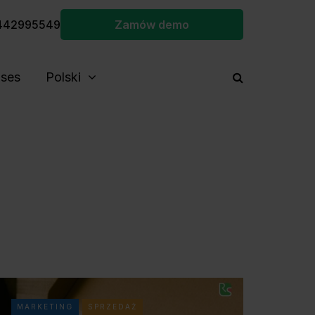
442995549
Zamów demo
ses
Polski
MARKETING
SPRZEDAŻ