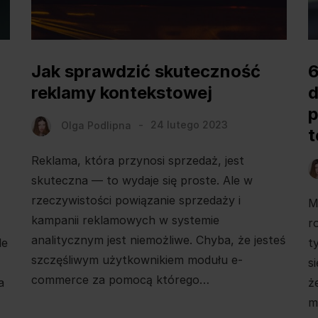
Jak sprawdzić skuteczność
6
reklamy kontekstowej
d
Olga Podlipna
24 lutego 2023
t
Reklama, która przynosi sprzedaż, jest
skuteczna — to wydaje się proste. Ale w
rzeczywistości powiązanie sprzedaży i
M
kampanii reklamowych w systemie
r
analitycznym jest niemożliwe. Chyba, że jesteś
le
t
szczęśliwym użytkownikiem modułu e-
s
commerce za pomocą którego…
a
ż
m