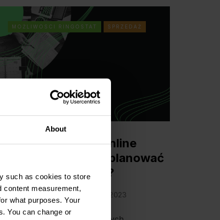
MOŻLIWOSCI RINGOSTAT
SPRZEDAŻ
About
ebinar: trendy w online
arketingu ― jak zaplanować
kuteczną strategię?
y such as cookies to store
nd content measurement,
Irena Harmasz
31 marca 2023
for what purposes. Your
es. You can change or
arketerzy ciągle szukają nowych