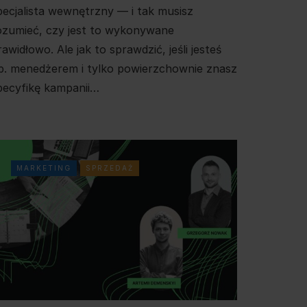
pecjalista wewnętrzny — i tak musisz
ozumieć, czy jest to wykonywane
rawidłowo. Ale jak to sprawdzić, jeśli jesteś
p. menedżerem i tylko powierzchownie znasz
pecyfikę kampanii…
MARKETING
SPRZEDAŻ