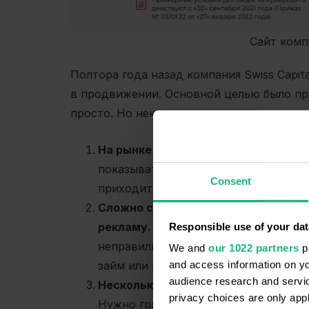
Сайт компа
Полтора года назад компания Swiss Capi
в продвижении. Основной целью было пр
просто. Но некоторые сложности возникл
На рынке розничного финансирова
показывать рекламу на первых позиц
Consent
приходится прилагать значительные 
Сложно сформировать семантику и
рекламу.
Не все потенциальные кли
Responsible use of your dat
неправильно понимают суть услуги.
We and
our 1022 partners
pr
займ или рефинансирование долгов, 
and access information on yo
audience research and servi
Несколько разных услуг компании 
privacy choices are only app
Нужно грамотно
сегментировать тра