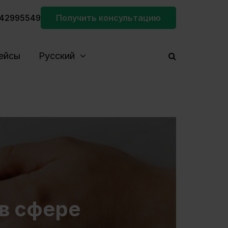
42995549
Получить консультацию
ейсы
Русский
в сфере