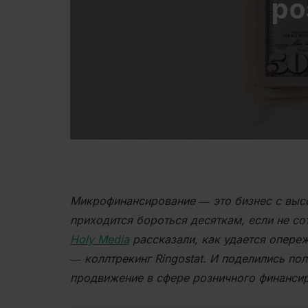
ро
Микрофинансирование ― это бизнес с высо
приходится бороться десяткам, если не сот
Holy Media
рассказали, как удается опереж
― коллтрекинг Ringostat. И поделились п
продвижение в сфере розничного финанси