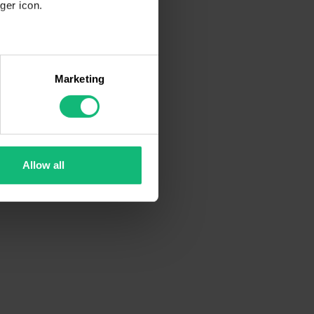
ger icon.
several meters
Marketing
ails section
.
se our traffic. We also share
ers who may combine it with
 services.
Allow all