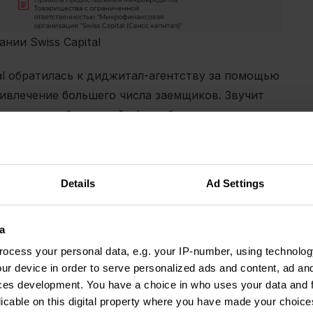
нии Swiss Capital
tal обратилась к диджитал-агентству за помощью
ивлечение большего числа заемщиков. Звучит
и из-за особенностей сферы бизнеса.
ния
есть выраженные лидеры.
Чтобы
иях выдачи и получать клики пользователей,
Details
Ad Settings
усилия.
 добавлять нужные ключевые слова в
енты знают финансовую терминологию, а многие
a
 Например, люди, которым на самом деле нужен
ocess your personal data, e.g. your IP-number, using technolog
гуглят совершенно другие услуги.
ur device in order to serve personalized ads and content, ad a
ces development. You have a choice in who uses your data and 
требуют отдельных стратегий продвижений.
licable on this digital property where you have made your choic
фик. То есть, делать для каждого пользователя