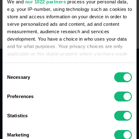
We and
our 1022 partners
process your personal data,
технології для бізнес-комунікацій, аналітики та
e.g. your IP-number, using technology such as cookies to
автоматизації процесів. Але в один момент стало
store and access information on your device in order to
serve personalized ads and content, ad and content
очевидно: більшість…
measurement, audience research and services
development. You have a choice in who uses your data
and for what purposes. Your privacy choices are only
applicable on this digital property where you have made
your choices. You can change or withdraw your consent
ПРОДУКТ
any time from the Cookie Declaration or by clicking on
Consent
the Privacy trigger icon.
Necessary
Selection
Віртуальна АТС
If you allow, we would also like to:
Ringostat Smart Phone
Preferences
Collect information about your geographical
Мовна аналітика з АІ
location which can be accurate to within several
meters
Statistics
Ringostat Супервайзер
Identify your device by actively scanning it for
Online chat
specific characteristics (fingerprinting)
Marketing
Find out more about how your personal data is processed