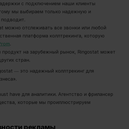
 задержки с подключением наши клиенты
отому мы выбираем только надежную и
 подводит.
tat можно отслеживать все звонки или любой
нственная платформа коллтрекинга, которую
Prom
.
 продукт на зарубежный рынок, Ringostat может
ругих стран.
gostat ― это надежный коллтрекинг для
знеса».
ust have для аналитики. Агентство и фрилансер
щества, которые мы проиллюстрируем
вности рекламы