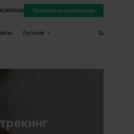
42995549
Получить консультацию
ейсы
Русский
лтрекинг