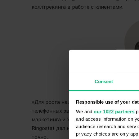
коллтрекинга в работе с клиентами.
Алек
Consent
PPC-специалис
«Для роста нашего бизнеса нам важно отс
Responsible use of your dat
телефонных звонков, поступивших из рек
We and
our 1022 partners
pr
and access information on yo
маркетинга и хотим точно знать, наскол
audience research and servi
Ringostat дал нам все нужные инструмен
privacy choices are only app
точно.