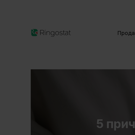
Прод
5 при