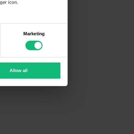
ger icon.
several meters
Marketing
ails section
.
se our traffic. We also share
ers who may combine it with
 services.
Allow all