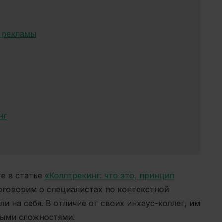
и рекламы
нг
е в статье
«Коллтрекинг: что это, принцип
оговорим о специалистах по контекстной
и на себя. В отличие от своих инхаус-коллег, им
ными сложностями.