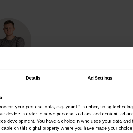
сандр Заяць,
Details
Ad Settings
т
digital агентства Legion
леживать качество и, главное, количество
a
ламы. Ведь мы предоставляем услуги интернет-
ocess your personal data, e.g. your IP-number, using technolog
ur device in order to serve personalized ads and content, ad a
ько эффективны и прибыльны наши кампании.
ces development. You have a choice in who uses your data and 
ты, чтобы мы могли делать это максимально
licable on this digital property where you have made your choic