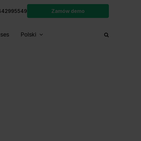
442995549
Zamów demo
ses
Polski