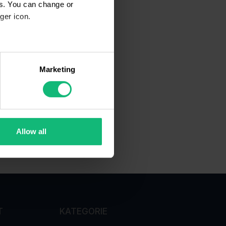
es. You can change or
ger icon.
several meters
Marketing
ails section
.
se our traffic. We also share
ers who may combine it with
 services.
Allow all
T
KATEGORIE