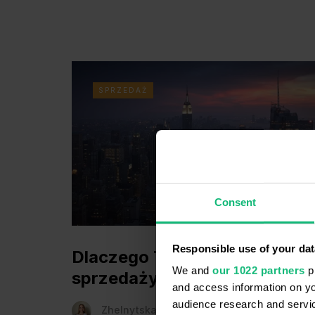
SPRZEDAŻ
Consent
Responsible use of your dat
Dlaczego Twój dział
We and
our 1022 partners
pr
sprzedaży nie skaluje się
and access information on yo
audience research and servi
Zhelnytska Diana
6 marca 2026