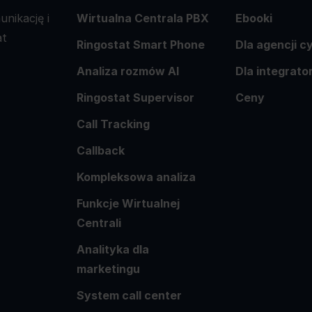
nikację i
Wirtualna Centrala PBX
Ebooki
at
Ringostat Smart Phone
Dla agencji 
Analiza rozmów AI
Dla integrat
Ringostat Supervisor
Ceny
Call Tracking
Callback
Kompleksowa analiza
Funkcje Wirtualnej
Centrali
Analityka dla
marketingu
System call center