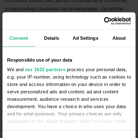
Rozbuduj zespół bez jasnych standardów szkolenia,
przejrzystego systemu motywacyjnego, skryptów
sprzedażowych i zdefiniowanej strategii —
a
doświadczeni handlowcy utopią się w
zatwierdzeniach
i ręcznych zadaniach, których
Consent
Details
Ad Settings
About
przybyło jeszcze więcej.
Nieefektywny onboarding bezpośrednio przekłada się
Responsible use of your data
na utratę leadów.
We and
our 1022 partners
process your personal data,
e.g. your IP-number, using technology such as cookies to
store and access information on your device in order to
Rozwiązanie: Buduj szkolenia pod nową
serve personalized ads and content, ad and content
skalę i model motywacyjny
measurement, audience research and services
Dane mówią jasno: zespoły sprzedażowe ze
development. You have a choice in who uses your data
and for what purposes. Your privacy choices are only
standaryzowanym procesem osiągają współczynniki
applicable on this digital property where you have made
konwersji o
78% wyższe
niż zespoły bez
your choices. You can change or withdraw your consent
systematycznego podejścia. A wskaźnik wygranych
any time from the Cookie Declaration or by clicking on