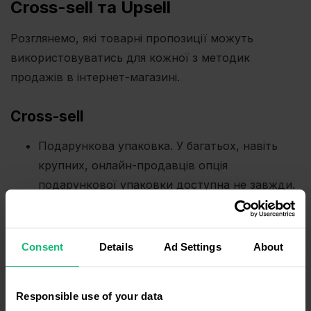
Cross-sell та Upsell
Розглянемо, які товарні пропозиції можуть
використовуватись для кожної з методик
продажів в інтернет-магазині.
Cross-sell
Подарункова упаковка. У багатьох, навіть
крупних, онлайн-продавців опція
подарункової упаковки доступна не завжди.
Хоча така пропозиція, що є актуальною для
багатьох покупців, здатна суттєво збільшити
середній чек.
Consent
Details
Ad Settings
About
Індивідуальні пропозиції на основі історії
покупок. Щоб краще розуміти потреби
Responsible use of your data
клієнтів, аналізуйте історію їх покупок. Це