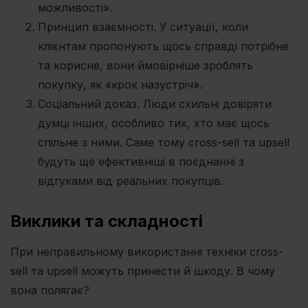
можливості».
Принцип взаємності. У ситуації, коли
клієнтам пропонують щось справді потрібне
та корисне, вони ймовірніше зроблять
покупку, як «крок назустріч».
Соціальний доказ. Люди схильні довіряти
думці інших, особливо тих, хто має щось
спільне з ними. Саме тому cross-sell та upsell
будуть ще ефективніші в поєднанні з
відгуками від реальних покупців.
Виклики та складності
При неправильному використанні техніки cross-
sell та upsell можуть принести й шкоду. В чому
вона полягає?