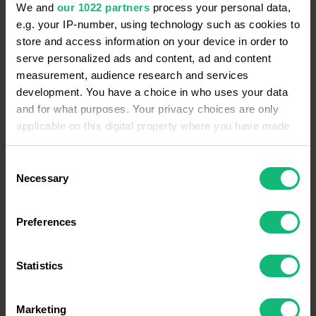
We and
our 1022 partners
process your personal data,
дасть найточнішу інформацію для
e.g. your IP-number, using technology such as cookies to
персоналізованих пропозицій. Наприклад,
store and access information on your device in order to
покупцю книжкового магазину можна
serve personalized ads and content, ad and content
запропонувати книги його улюблених авторів
measurement, audience research and services
чи жанрів.
development. You have a choice in who uses your data
Продукти, що часто купують разом. Можна
and for what purposes. Your privacy choices are only
applicable on this digital property where you have made
пропонувати аксесуари чи витратні
your choices. You can change or withdraw your consent
матеріали до основної покупки.
any time from the Cookie Declaration or by clicking on
Consent
the Privacy trigger icon.
Necessary
Selection
If you allow, we would also like to:
Preferences
Collect information about your geographical
location which can be accurate to within several
meters
Statistics
Identify your device by actively scanning it for
specific characteristics (fingerprinting)
Marketing