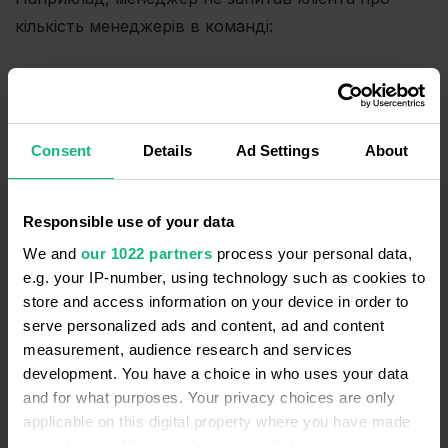
кількість менеджерів в команді:
якщо йшлося про вдосконалення існуючого
відділу — AI поставить червоний хрестик;
якщо ж мова йшла про створення відділу з
Consent
Details
Ad Settings
About
нуля — AI не вважатиме це помилкою, адже
замовник ще не має ані відділу, ані команди.
Responsible use of your data
Ідентифікація етапів розмови та
We and
our 1022 partners
process your personal data,
відповідне оцінювання
e.g. your IP-number, using technology such as cookies to
store and access information on your device in order to
Скрипт не містить випадкових чи зайвих питань.
serve personalized ads and content, ad and content
measurement, audience research and services
Хоча їх десятки, менеджер повинен поставити всі.
development. You have a choice in who uses your data
Інакше є ризик неправильно зрозуміти
and for what purposes. Your privacy choices are only
особливості бізнесу замовника та хибно визначити
applicable on this digital property where you have made
потреби чи неправильно порахувати вартість
your choices. You can change or withdraw your consent