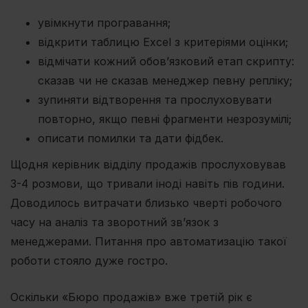
увімкнути програвання;
відкрити таблицю Excel з критеріями оцінки;
відмічати кожний обовʼязковий етап скрипту:
сказав чи не сказав менеджер певну репліку;
зупиняти відтворення та прослуховувати
повторно, якщо певні фрагменти незрозумілі;
описати помилки та дати фідбек.
Щодня керівник відділу продажів прослуховував
3-4 розмови, що тривали іноді навіть пів години.
Доводилось витрачати близько чверті робочого
часу на аналіз та зворотний зв’язок з
менеджерами. Питання про автоматизацію такої
роботи стояло дуже гостро.
Оскільки «Бюро продажів» вже третій рік є