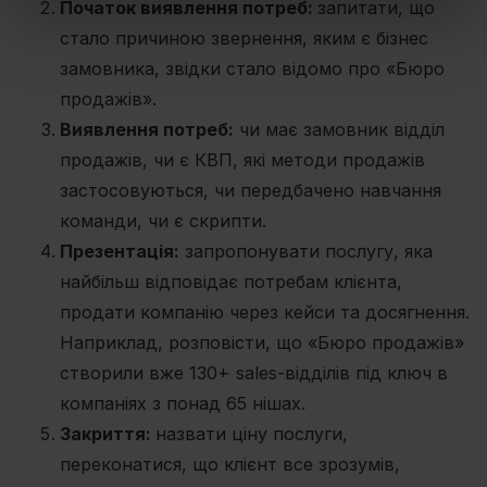
Початок виявлення потреб:
запитати, що
of their services.
стало причиною звернення, яким є бізнес
замовника, звідки стало відомо про «Бюро
продажів».
Виявлення потреб:
чи має замовник відділ
продажів, чи є КВП, які методи продажів
застосовуються, чи передбачено навчання
команди, чи є скрипти.
Презентація:
запропонувати послугу, яка
найбільш відповідає потребам клієнта,
продати компанію через кейси та досягнення.
Наприклад, розповісти, що «Бюро продажів»
створили вже 130+ sales-відділів під ключ в
компаніях з понад 65 нішах.
Закриття:
назвати ціну послуги,
переконатися, що клієнт все зрозумів,