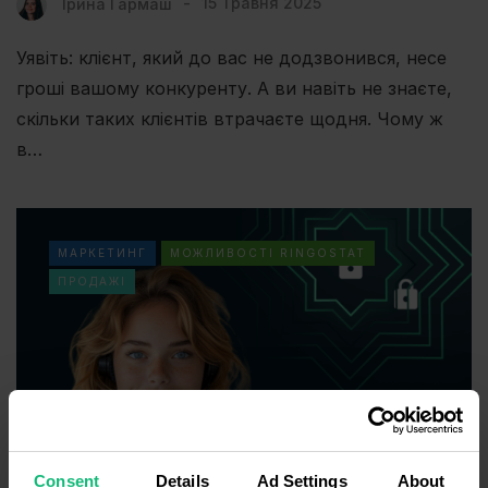
Ірина Гармаш
15 Травня 2025
Уявіть: клієнт, який до вас не додзвонився, несе
гроші вашому конкуренту. А ви навіть не знаєте,
скільки таких клієнтів втрачаєте щодня. Чому ж
в…
МАРКЕТИНГ
МОЖЛИВОСТІ RINGOSTAT
ПРОДАЖІ
Consent
Details
Ad Settings
About