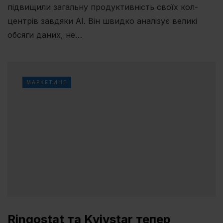
підвищили загальну продуктивність своїх кол-
центрів завдяки AI. Він швидко аналізує великі
обсяги даних, не…
МАРКЕТИНГ
Ringostat та Kyivstar тепер