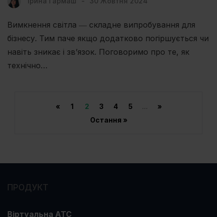
Ірина Гармаш
30 Жовтня 2024
Вимкнення світла ― складне випробування для
бізнесу. Тим паче якщо додатково погіршується чи
навіть зникає і звʼязок. Поговоримо про те, як
технічно…
«
1
2
3
4
5
...
»
Остання »
ПРОДУКТ
Віртуальна АТС