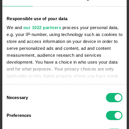
Безпека бізнес-комунікацій:
Responsible use of your data
Ringostat отримав сертифікат
We and
our 1022 partners
process your personal data,
ISO/IEC 27001:2022 найновішої
e.g. your IP-number, using technology such as cookies to
версії
store and access information on your device in order to
serve personalized ads and content, ad and content
measurement, audience research and services
Yelizaveta Omelchenko
3 Квітня 2025
development. You have a choice in who uses your data
and for what purposes. Your privacy choices are only
Ringostat став першою українською платформою
applicable on this digital property where you have made
бізнес-комунікацій, яка отримала найновішу
your choices. You can change or withdraw your consent
версію міжнародного стандарту інформаційної
any time from the Cookie Declaration or by clicking on
Consent
безпеки —…
the Privacy trigger icon.
Necessary
Selection
If you allow, we would also like to:
Preferences
Collect information about your geographical
МАРКЕТИНГ
МОЖЛИВОСТІ RINGOSTAT
location which can be accurate to within several