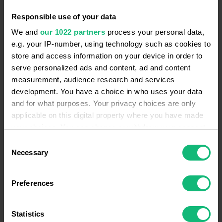
обслуживания. Даже если у сотрудников нет
Responsible use of your data
достаточного…
We and
our 1022 partners
process your personal data,
e.g. your IP-number, using technology such as cookies to
store and access information on your device in order to
serve personalized ads and content, ad and content
ВОЗМОЖНОСТИ RINGOSTAT
ПРОДАЖИ
measurement, audience research and services
development. You have a choice in who uses your data
and for what purposes. Your privacy choices are only
applicable on this digital property where you have made
your choices. You can change or withdraw your consent
any time from the Cookie Declaration or by clicking on
Consent
the Privacy trigger icon.
Necessary
Selection
If you allow, we would also like to:
Preferences
Collect information about your geographical
Что такое аналитика продаж и
location which can be accurate to within several
meters
Statistics
управленческий учет для