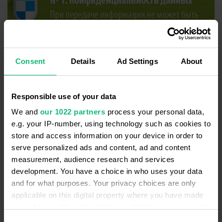
Consent
Details
Ad Settings
About
Responsible use of your data
We and
our 1022 partners
process your personal data,
e.g. your IP-number, using technology such as cookies to
store and access information on your device in order to
serve personalized ads and content, ad and content
measurement, audience research and services
Плюсы SSL-сертификатов
development. You have a choice in who uses your data
and for what purposes. Your privacy choices are only
В важности SSL-сертификата и работы сайта
applicable on this digital property where you have made
через HTTPS уже почти никто не сомневается. Но
your choices. You can change or withdraw your consent
any time from the Cookie Declaration or by clicking on
есть еще другой насущный вопрос — какие