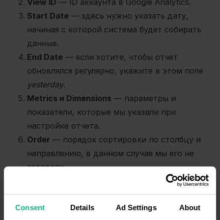
View ID
— ID аккаунта в Google Analytics.
Start Date
— здесь нужно указать дату,
начиная с которой система будет собирать
данные.
End Date
— если хотите, чтобы отчет
обновлялся регулярно, укажите в этом поле
yesterday
.
Metrics и Dimensions
— параметры и
показатели, которые мы указали при
настройке отчета.
Order
— порядок сортировки по столбцу и
направлению, в данном случае мы его не
задавали.
Filters
— это способ отфильтровать данные,
используя конкретные условия. В этом случае
Consent
Details
Ad Settings
About
будут возвращаться только строки,