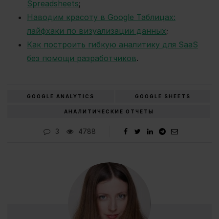
Spreadsheets
;
Наводим красоту в Google Таблицах:
лайфхаки по визуализации данных
;
Как построить гибкую аналитику для SaaS
без помощи разработчиков
.
GOOGLE ANALYTICS
GOOGLE SHEETS
АНАЛИТИЧЕСКИЕ ОТЧЕТЫ
3
4788