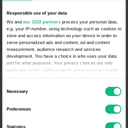
соответствующие им.
Segments
— сегменты, в нашем примере мы
Responsible use of your data
выбрали всех пользователей.
We and
our 1022 partners
process your personal data,
Limit
— по умолчанию тут стоит показатель
e.g. your IP-number, using technology such as cookies to
1000 строк, но лучше его убрать, чтобы
store and access information on your device in order to
данные, превышающие его, также вошли в
serve personalized ads and content, ad and content
отчет.
measurement, audience research and services
development. You have a choice in who uses your data
Spreadsheets URL
—
адрес внешней таблицы
and for what purposes. Your privacy choices are only
для вывода результата. По умолчанию
applicable on this digital property where you have made
результаты выводятся на лист в текущей
your choices. You can change or withdraw your consent
электронной таблице. Для использования
any time from the Cookie Declaration or by clicking on
Consent
этой функции у вас должен быть доступ на
the Privacy trigger icon.
Necessary
Selection
редактирование таблицы.
If you allow, we would also like to:
Skip Report
— при указании TRUE в этой
Preferences
Collect information about your geographical
ячейке отчет не будет запущен.
Эта опция
location which can be accurate to within several
полезна, если вы экспериментируете с
meters
Statistics