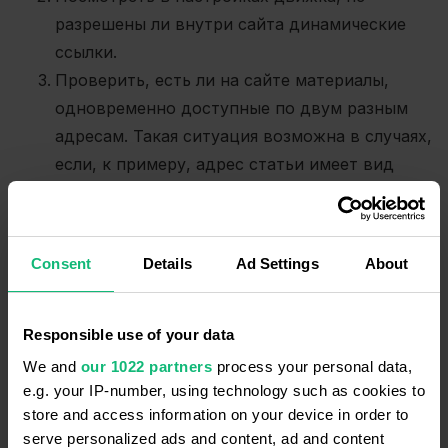
разрешены ли внутри сайта динамические
ссылки.
Проверить, есть ли на сайте материалы,
одновременно доступные по двум разным
адресам. Такая ситуация возможна в случаях,
если, к примеру, адрес статьи имеет вид
site.com/category-1/article-1
, а на деле она
одновременно относится к категориям
category-2
и
category-5.
Consent
Details
Ad Settings
About
Зайти в Google Search Console и выяснить, не
обнаружила ли система дубли на вашем
сайте.
Responsible use of your data
Проверить сайт на наличие дублей с
We and
our 1022 partners
process your personal data,
помощью поисковых операторов Google. При
e.g. your IP-number, using technology such as cookies to
store and access information on your device in order to
помощи оператора
site:example.com
вы
serve personalized ads and content, ad and content
ограничиваете поиск исключительно