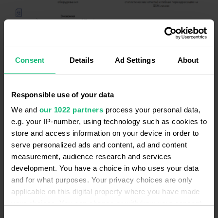
Также FMC позволяет экономить на звонках
между сотрудниками.
Consent
Details
Ad Settings
About
Responsible use of your data
We and
our 1022 partners
process your personal data,
e.g. your IP-number, using technology such as cookies to
store and access information on your device in order to
serve personalized ads and content, ad and content
measurement, audience research and services
«Услуга FMC помогает компаниям уменьшить
development. You have a choice in who uses your data
затраты на телефонию. Особенно если менеджеры
and for what purposes. Your privacy choices are only
компании делают много внутренних вызов со
applicable on this digital property where you have made
стационарных телефонов на смартфоны. Размер
your choices. You can change or withdraw your consent
экономии зависит от количества подобных
any time from the Cookie Declaration or by clicking on