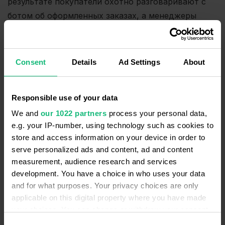
результате покупатели охотно разговаривают с
ботом об оформленных заказах, а менеджеры
освобождаются от рутинных задач.
Языковая школа
с программами и лагерями по
Consent
Details
Ad Settings
About
изучению английского использует AI VoiceBot для
реанимации базы клиентов. После массового
Responsible use of your data
обзвона с предложением скидки и приглашением
вернуться более
60%
базы прослушали
We and
our 1022 partners
process your personal data,
e.g. your IP-number, using technology such as cookies to
сообщение. Общая база составляла 140 000
store and access information on your device in order to
контактов, из которых школа получила 5 232
serve personalized ads and content, ad and content
запроса на перезвон.
measurement, audience research and services
development. You have a choice in who uses your data
Инженерная компания
использует AI VoiceBot для
and for what purposes. Your privacy choices are only
сегментации входящих звонков. Бот принимает
applicable on this digital property where you have made
звонок, собирает данные клиента, определяет
your choices. You can change or withdraw your consent
any time from the Cookie Declaration or by clicking on
сегмент и передаёт обращение нужному