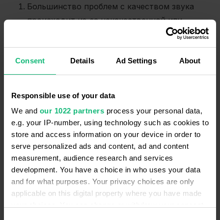
Большинство проблем с качеством звука
происходит из-за некачественной или
дешевой гарнитуры. Она отражает в
микрофон звуки, которые слышны из
Consent
Details
Ad Settings
About
наушников. Чтобы этого не происходило, не
экономьте на оборудовании. При выборе
читайте отзывы и используйте
Responsible use of your data
профессиональные марки. Например, наша
We and
our 1022 partners
process your personal data,
техподдержка рекомендует USB-гарнитуру
e.g. your IP-number, using technology such as cookies to
Jabra или Sennheiser. Если выберете именно
store and access information on your device in order to
USB-гарнитуру, то исключите проблемы с
serve personalized ads and content, ad and content
аудиокартами и драйверами — см. пункт 3.
measurement, audience research and services
development. You have a choice in who uses your data
Если звоните с ноутбука, убедитесь, что не
and for what purposes. Your privacy choices are only
используете его внешний микрофон вместо
applicable on this digital property where you have made
микрофона на гарнитуре. Это довольно
your choices. You can change or withdraw your consent
частая ситуация, которая отражается на
any time from the Cookie Declaration or by clicking on