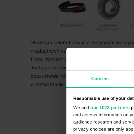
Głównym celem firmy jest maksymalnie szybk
niezbędnych części oraz zapewnienie szybkie
firmy, zamiast pisać, ponieważ podczas roz
dostępności towaru, możliwościach wysyłki
poszukiwała rozwiązania z zakresu wirtualnej
Consent
przetwarzanie zapytań klientów.
Responsible use of your dat
We and
our 1022 partners
pr
and access information on yo
audience research and servi
privacy choices are only app