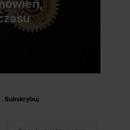
mówień,
czasu
Subskrybuj