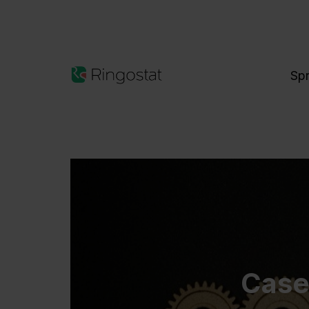
Sp
Case