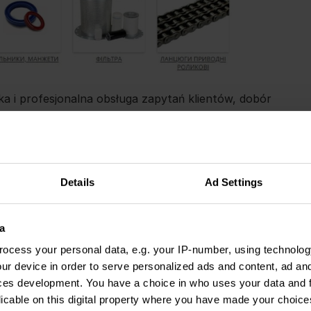
a i profesjonalna obsługa zapytań klientów, dobór
j wysyłki towaru. Klienci przeważnie dzwonią do
mowy mogą szybciej dowiedzieć się o cenach,
 oraz parametrach technicznych. Dlatego „IMPK”
 telefonii, które umożliwiłoby wygodne i szybkie
Details
Ad Settings
a
ocess your personal data, e.g. your IP-number, using technolog
ur device in order to serve personalized ads and content, ad a
ces development. You have a choice in who uses your data and 
licable on this digital property where you have made your choic