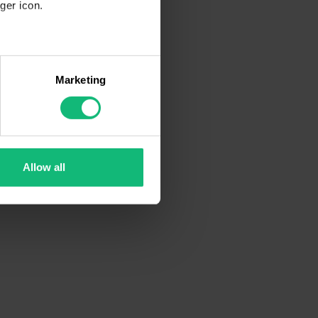
ger icon.
several meters
Marketing
ails section
.
se our traffic. We also share
ers who may combine it with
 services.
Allow all