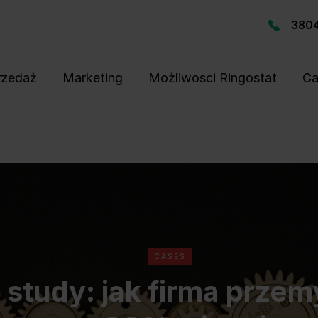
380
rzedaż
Marketing
Możliwosci Ringostat
Ca
CASES
 study: jak firma prze