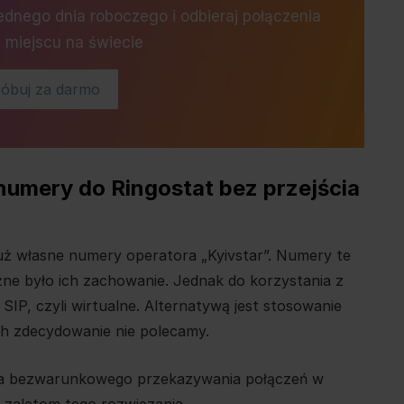
jednego dnia roboczego i odbieraj połączenia
miejscu na świecie
óbuj za darmo
numery do Ringostat bez przejścia
 już własne numery operatora „Kyivstar”. Numery te
ne było ich zachowanie. Jednak do korzystania z
 SIP, czyli wirtualne. Alternatywą jest stosowanie
ch zdecydowanie nie polecamy.
acja bezwarunkowego przekazywania połączeń w
 i zaletom tego rozwiązania.