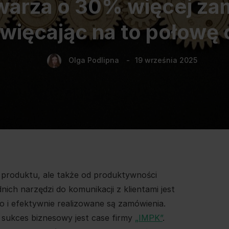
warza o 30% więcej za
więcając na to połowę 
Olga Podlipna
19 września 2025
 produktu, ale także od produktywności
ich narzędzi do komunikacji z klientami jest
o i efektywnie realizowane są zamówienia.
 sukces biznesowy jest case firmy
„IMPK”
.