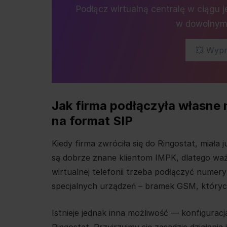
Podłącz wirtualną centralę w ciągu 
w dowolnym 
💥 Wypr
Jak firma podłączyła własne 
na format SIP
Kiedy firma zwróciła się do Ringostat, miała
są dobrze znane klientom IMPK, dlatego waż
wirtualnej telefonii trzeba podłączyć numery
specjalnych urządzeń – bramek GSM, który
Istnieje jednak inna możliwość — konfigur
Ringostat. Przyjrzyjmy się zasadzie działania