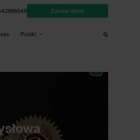
442995549
Zamów demo
ses
Polski
mysłowa