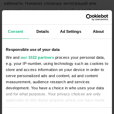
кабинете. Никаких сложных интеграций или
специальных технических знаний не требуется.
Виджет можно легко адаптировать под ваши
нужды: выберите цвета и шрифты,
Consent
Details
Ad Settings
About
соответствующие фирменному стилю, добавьте
готовые фразы для начала разговора, настройте
Responsible use of your data
нужные языки интерфейса. Команда Ringostat
We and
our 1022 partners
process your personal data,
всегда готова помочь с настройками и ответить
e.g. your IP-number, using technology such as cookies to
на ваши вопросы.
store and access information on your device in order to
serve personalized ads and content, ad and content
Полный контроль для руководителей
measurement, audience research and services
development. You have a choice in who uses your data
Когда аналитические данные обо всех источниках
and for what purposes. Your privacy choices are only
обращений (телефония, чаты, мессенджеры)
applicable on this digital property where you have made
разбросаны по разным системам, сложно оценить
your choices. You can change or withdraw your consent
any time from the Cookie Declaration or by clicking on
общую эффективность команды и понять, какие