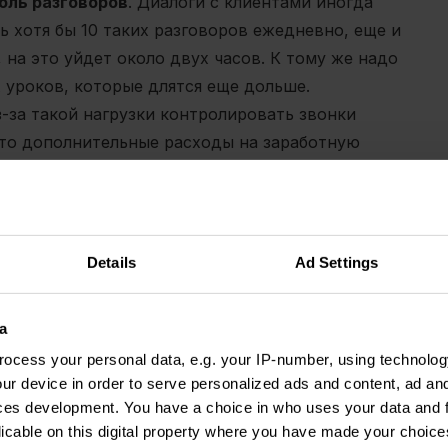
оль разговоров
. Диалоги с клиентами иногда
ь хотя бы 10 таких разговоров ежедневно, еще и
 на это уйдет около двух часов. К тому же надо
 уроков, которые длятся еще дольше.
з-за такой нагрузки контролировать звонки
это дополнительные расходы на заработную
 Даже при наличии асессоров все вызовы
му это приходилось делать наугад, а так
 важные моменты.
Details
Ad Settings
ов
, которые на самом деле хорошо обработаны.
ействительно требуют внимания. Поэтому
a
мени на вызовы, с которыми не было никаких
ocess your personal data, e.g. your IP-number, using technolog
ur device in order to serve personalized ads and content, ad a
ресованы в решении, которое бы существенно
ces development. You have a choice in who uses your data and 
ь у Ringostat AI-платформы телефонии,
licable on this digital property where you have made your choic