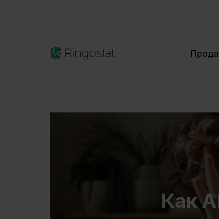
Прод
Как A