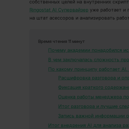
собственных целей на внутренних скрипта
Ringostat AI Супервайзер
уже работает и 
на штат асессоров и анализировать работ
Время чтения 11 минут
Почему академии понадобился ис
В чем заключалась сложность пр
По какому принципу работает AI,
Расшифровка разговора и оп
Фиксация краткого содержан
Оценка работы менеджера по
Итог разговора и лучшие сл
Запись важной информации о
Итог внедрения AI для анализа р