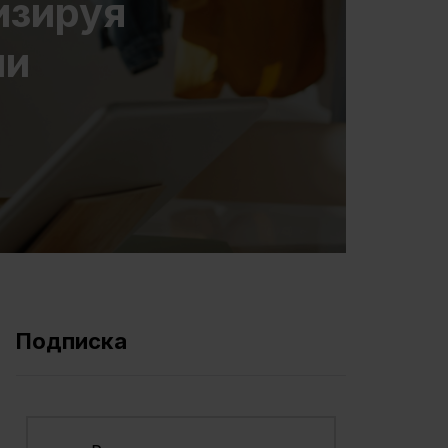
изируя
ми
Подписка