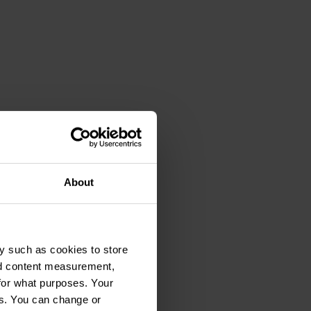
About
y such as cookies to store
nd content measurement,
for what purposes. Your
es. You can change or