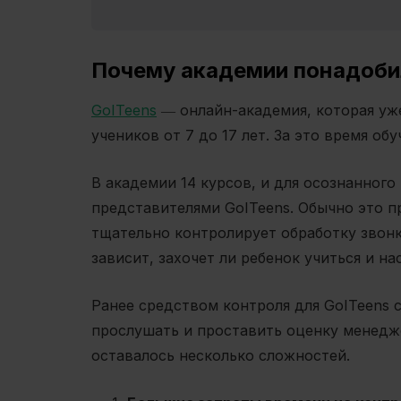
Почему академии понадоби
GoITeens
― онлайн-академия, которая уже
учеников от 7 до 17 лет. За это время об
В академии 14 курсов, и для осознанног
представителями GoITeens. Обычно это п
тщательно контролирует обработку звонк
зависит, захочет ли ребенок учиться и н
Ранее средством контроля для GoITeens 
прослушать и проставить оценку менедже
оставалось несколько сложностей.