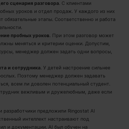
щего сценария разговора
. С клиентами
обных уроков и отдел продаж. У каждого из них
т обязательные этапы. Соответственно и работа
ельности.
ние пробных уроков
. При этом разговор может
олжны меняться и критерии оценки. Допустим,
 курсы, менеджер должен задать одни вопросы,
та и сотрудника
. У детей настроение сильнее
зрослых. Поэтому менеджер должен задавать
ься, всем ли доволен потенциальный студент.
отрудник вежливым и дружелюбным, даже если
и разработчики предложили Ringostat AI
сственный интеллект настраивают под
ил и документации. AI был обучен на