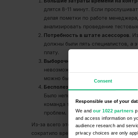
Большие затраты времени на контр
длятся 8-11 минут. Если прослушиват
делая пометки по работе менеджера,
анализировать проведение тестовых
Потребность в штате асессоров
. И
должны были пять специалистов, а 
плату.
Выборочный контроль разговоров
.
невозможно проанализировать. Поэто
можно было не заметить некоторые
Consent
Бесполезное прослушивание звонк
Было непонятно, какие разговоры д
Responsible use of your dat
команда тратила большую часть вре
We and
our 1022 partners
pr
проблем
.
and access information on yo
Из-за всего этого GoITeens были заинте
audience research and servi
сократило время на контроль. Оно нашлос
privacy choices are only app