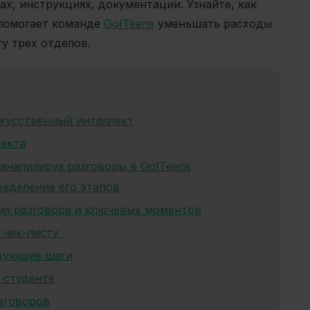
х, инструкциях, документации. Узнайте, как
помогает команде
GoITeens
уменьшать расходы
у трех отделов.
кусственный интеллект
оекта
 анализируя разговоры в GoITeens
ределение его этапов
ия разговора и ключевых моментов
 чек-листу
едующие шаги
 студенте
азговоров