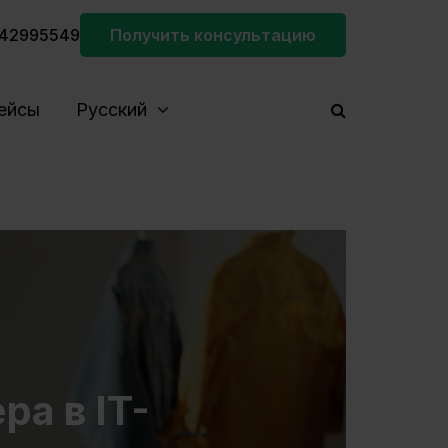
42995549
Получить консультацию
ейсы
Русский
ра в IT-