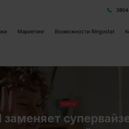
3804
ажи
Маркетинг
Возможности Ringostat
К
КЕЙСЫ
I заменяет супервайзе