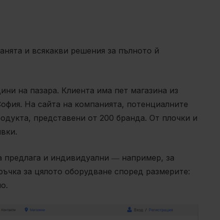
анята и всякакви решения за пълното й
дини на пазара. Клиента има пет магазина из
София. На сайта на компанията, потенциалните
родукта, представени от 200 бранда. От плочки и
вки.
 предлага и индивидуални ― например, за
оръчка за цялото оборудване според размерите:
ло.