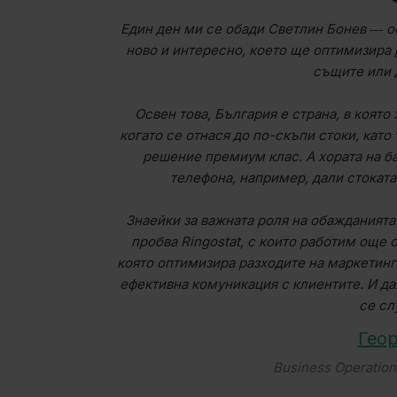
Един ден ми се обади Светлин Бонев ― о
ново и интересно, което ще оптимизира 
същите или 
Освен това, България е страна, в която
когато се отнася до по-скъпи стоки, като 
решение премиум клас. А хората на б
телефона, например, дали стокат
Знаейки за важната роля на обажданията 
пробва Ringostat, с които работим още о
която оптимизира разходите на маркетинг
ефективна комуникация с клиентите. И д
се сл
Гео
Business Operation