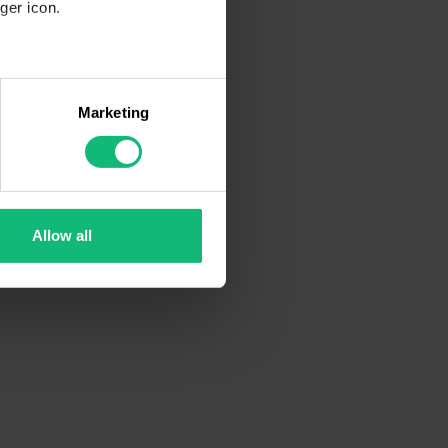
ger icon.
several meters
Marketing
ails section
.
se our traffic. We also share
ers who may combine it with
 services.
Allow all