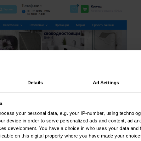
Details
Ad Settings
а за обратно обаждане от Ringostat
a
audi DS с онлайн маркетинга се занимава
ocess your personal data, e.g. your IP-number, using technolog
ur device in order to serve personalized ads and content, ad a
k Group, както и Ringostat. Gaudi DS са поверили
ces development. You have a choice in who uses your data and 
licable on this digital property where you have made your choic