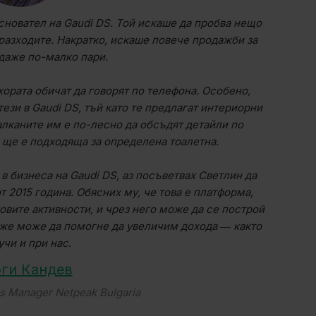
сновател на Gaudi DS. Той искаше да пробва нещо
разходите. Накратко, искаше повече продажби за
даже по-малко пари.
 хората обичат да говорят по телефона. Особено,
тези в Gaudi DS, тъй като те предлагат интериорни
алканите им е по-лесно да обсъдят детайли по
а ще е подходяща за определена тоалетна.
в бизнеса на Gaudi DS, аз посъветвах Светлин да
т 2015 година. Обясних му, че това е платформа,
овите активности, и чрез него може да се построй
аже може да помогне да увеличим дохода ― както
учи и при нас
.
рги Кандев
s Manager Netpeak Bulgaria