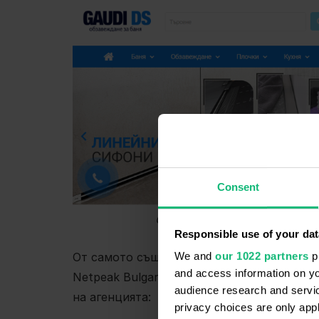
Consent
Сайтът на Gaudi DS с формат
Responsible use of your dat
От самото съществуване на компанията G
We and
our 1022 partners
pr
and access information on yo
Netpeak Bulgaria, които са част от Netpea
audience research and servi
на агенцията:
privacy choices are only app