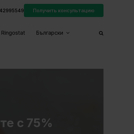
42995549
Получить консультацию
Ringostat
Български
ите с 75%