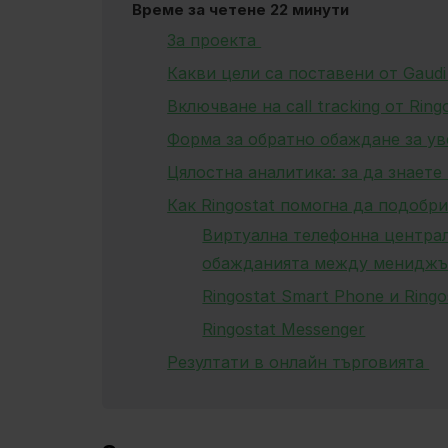
Време за четене 22 минути
За проекта
Какви цели са поставени от Gaudi
Включване на call tracking от Ring
Форма за обратно обаждане за у
Цялостна аналитика: за да знаете
Как Ringostat помогна да подобр
Виртуална телефонна централа
обажданията между менидж
Ringostat Smart Phone и Ringo
Ringostat Messenger
Резултати в онлайн търговията