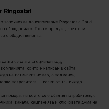
от Ringostat
о започнахме да използваме Ringostat с Gaudi
 на обажданията. Това е продукт, които ни
 се е обадил клиента.
а сайта се слага специален код;
компанията, който е написан в сайта;
ижда не истинския номер, а подменен;
колко потребителя ― всеки от тях вижда
я номера, на който се е обадил потребителя, с
точника, канала, кампанията и ключовата дума на