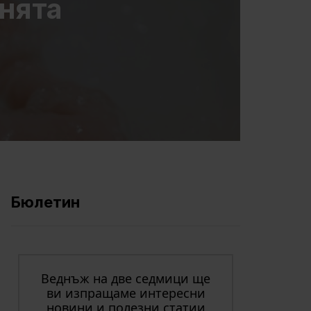
анята
Бюлетин
Веднъж на две седмици ще
ви изпращаме интересни
новини и полезни статии