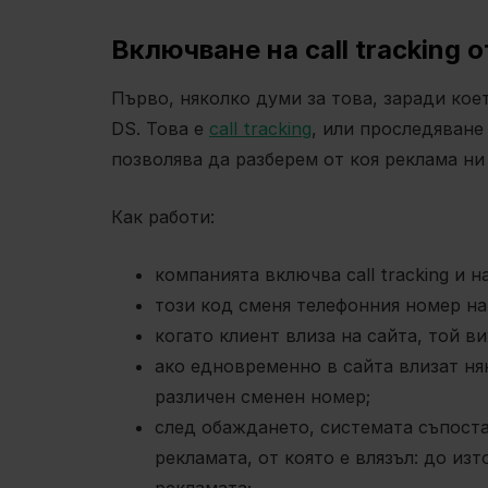
Включване на call tracking 
Първо, няколко думи за това, заради коет
DS. Това е
call tracking
, или проследяване
позволява да разберем от коя реклама ни
Как работи:
компанията включва call tracking и н
този код сменя телефонния номер на 
когато клиент влиза на сайта, той в
ако едновременно в сайта влизат ня
различен сменен номер;
след обаждането, системата съпостав
рекламата, от която е влязъл: до из
рекламата;