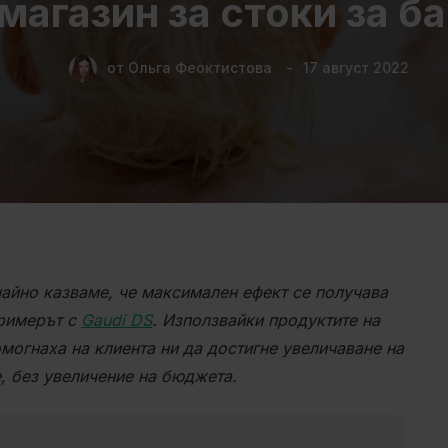
 магазин за стоки за б
от
Ольга Феоктистова
17 август 2022
чайно казваме, че максимален ефект се получава
примерът с
Gaudi DS
. Използвайки продуктите на
могнаха на клиента ни да достигне увеличаване на
, без увеличение на бюджета.