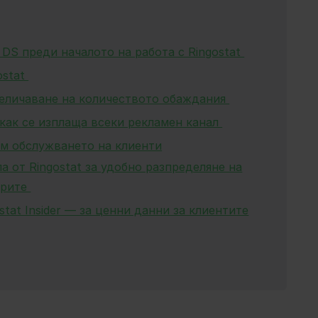
 DS преди началото на работа с Ringostat
ostat
величаване на количеството обаждания
 как се изплаща всеки рекламен канал
им обслужването на клиенти
 от Ringostat за удобно разпределяне на
ърите
stat Insider — за ценни данни за клиентите